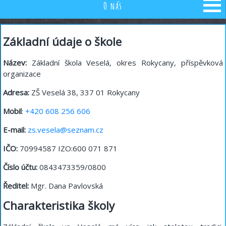
O nás
Základní údaje o škole
Název:
Základní škola Veselá, okres Rokycany, příspěvková
organizace
Adresa:
ZŠ Veselá 38, 337 01 Rokycany
Mobil
:
+420 608 256 606
E-mail:
zs.vesela@seznam.cz
IČO:
70994587 IZO:600 071 871
Číslo účtu:
0843473359/0800
Ředitel:
Mgr. Dana Pavlovská
Charakteristika školy