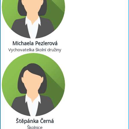
Michaela Pezlerová
Vychovatelka školní družiny
Štěpánka Černá
Školnice
nejlepší školnice na světě
Štěpánka Černá
Školnice