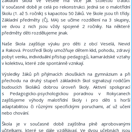
Základní škola ve Veselé má více jak stoletou tradici.
V současné době je celá po rekonstrukci. Jedná se o malotřídní
školu (1. až 5. ročník) s kapacitou 50 žáků. Ve škole jsou tři třídy.
Základní předměty (ČJ, MA) se učíme rozdělení na 3 skupiny,
ve dvou z nich jsou vždy spojené 2 ročníky. Na některé
předměty děti rozdělujeme jinak.
Naše škola zajišťuje výuku pro děti z obcí Veselá, Nevid
a Raková. Prostředí školy umožňuje dětem klid, pohodu, zdravý
pobyt venku, individuální přístup pedagogů, kamarádské vztahy
v kolektivu, které zde spontánně vznikají.
Výsledky žáků při přijímacích zkouškách na gymnázium a při
přechodu na druhý stupeň základních škol signalizují rodičům
budoucích školáků dobrou úroveň školy. Aktivní spoluprací
s Pedagogicko-psychologickou poradnou v Rokycanech
zajišťujeme výhody malotřídní školy i pro děti s horší
adaptabilitou či různými specifickými poruchami, ať už učení
nebo chování.
Škola je v současné době zajištěna plně aprobovanými
učitelkami, které se dále vzdělávají. Ve dvou učebnách jsou