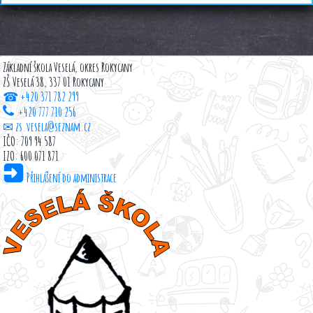
Základní škola Veselá, okres Rokycany
ZŠ Veselá 38, 337 01 Rokycany
☎ +420 371 782 299
+420 777 710 256
✉ zs.vesela@seznam.cz
IČO: 709 94 587
IZO: 600 071 871
Přihlášení do administrace