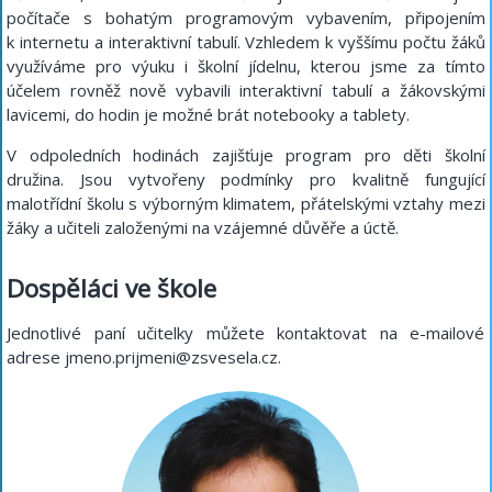
počítače s bohatým programovým vybavením, připojením
k internetu a interaktivní tabulí. Vzhledem k vyššímu počtu žáků
využíváme pro výuku i školní jídelnu, kterou jsme za tímto
účelem rovněž nově vybavili interaktivní tabulí a žákovskými
lavicemi, do hodin je možné brát notebooky a tablety.
V odpoledních hodinách zajišťuje program pro děti školní
družina. Jsou vytvořeny podmínky pro kvalitně fungující
malotřídní školu s výborným klimatem, přátelskými vztahy mezi
žáky a učiteli založenými na vzájemné důvěře a úctě.
Dospěláci ve škole
Jednotlivé paní učitelky můžete kontaktovat na e-mailové
adrese jmeno.prijmeni@zsvesela.cz.
Mgr. Dana Pavlovská
Ředitelka školy