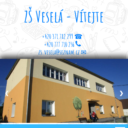
ZŠ Veselá - Vítejte
+420 371 782 299 ☎
+420 777 710 256
zs.vesela@seznam.cz ✉
❮
❯