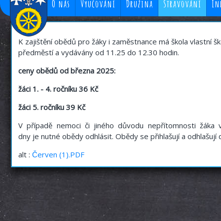
O nás
Vyučování
Družina
Stravování
In
K zajištění obědů pro žáky i zaměstnance má škola vlastní ško
předměstí a vydávány od 11.25 do 12.30 hodin.
ceny obědů od března 2025:
žáci 1. - 4. ročníku
36 Kč
žáci 5. ročníku
39 Kč
V případě nemoci či jiného důvodu nepřítomnosti žáka 
dny je nutné obědy odhlásit. Obědy se přihlašují a odhlašuj
alt :
Červen (1).PDF