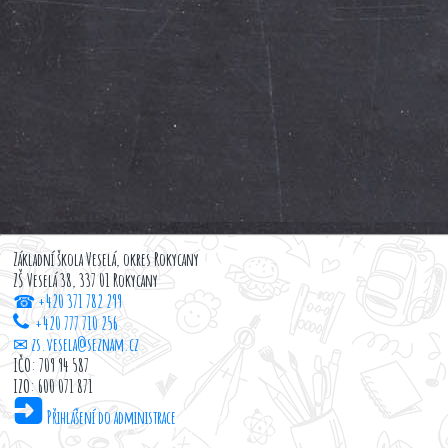
Základní škola Veselá, okres Rokycany
ZŠ Veselá 38, 337 01 Rokycany
☎ +420 371 782 299
+420 777 710 256
✉ zs.vesela@seznam.cz
IČO: 709 94 587
IZO: 600 071 871
Přihlášení do administrace