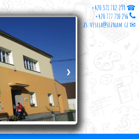
+420 371 782 299 ☎
+420 777 710 256
zs.vesela@seznam.cz ✉
❯