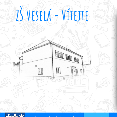
ZŠ Veselá - Vítejte