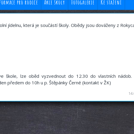
formace pro rodiče
Akce školy
Fotogalerie
Ke stažení
lní jídelnu, která je součástí školy. Obědy jsou dováženy z Rokycan
ve škole, lze oběd vyzvednout do 12.30 do vlastních nádob.
í den předem do 10h u p. Štěpánky Černé (kontakt v ŽK)
14.