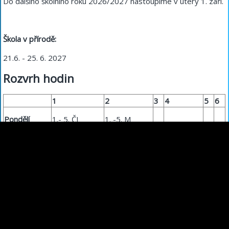
Do dalšího školního roku 2026/2027 nastoupíme v úterý 1. září.
Škola v přírodě:
21.6. - 25. 6. 2027
Rozvrh hodin
1
2
3
4
5
6
Pondělí
1.- 5. ČJ
1. -5. M
Úterý
1. - 4. ČJ
5. MG
1. - 5. ČJ
Středa
1. - 4. ČJ
čtvrtek
5. M
1. - 4. ČJ