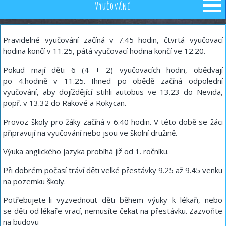
Vyučování
Pravidelné vyučování začíná v 7.45 hodin, čtvrtá vyučovací
hodina končí v 11.25, pátá vyučovací hodina končí ve 12.20.
Pokud mají děti 6 (4 + 2) vyučovacích hodin, obědvají
po 4.hodině v 11.25. Ihned po obědě začíná odpolední
vyučování, aby dojíždějící stihli autobus ve 13.23 do Nevida,
popř. v 13.32 do Rakové a Rokycan.
Provoz školy pro žáky začíná v 6.40 hodin. V této době se žáci
připravují na vyučování nebo jsou ve školní družině.
Výuka anglického jazyka probíhá již od 1. ročníku.
Při dobrém počasí tráví děti velké přestávky 9.25 až 9.45 venku
na pozemku školy.
Potřebujete-li vyzvednout děti během výuky k lékaři, nebo
se děti od lékaře vrací, nemusíte čekat na přestávku. Zazvoňte
na budovu