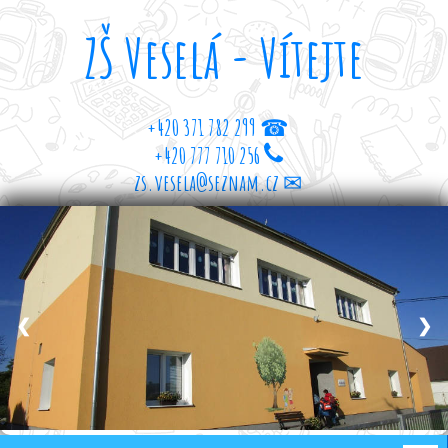
ZŠ Veselá - Vítejte
+420 371 782 299 ☎
+420 777 710 256
zs.vesela@seznam.cz ✉
❮
❯