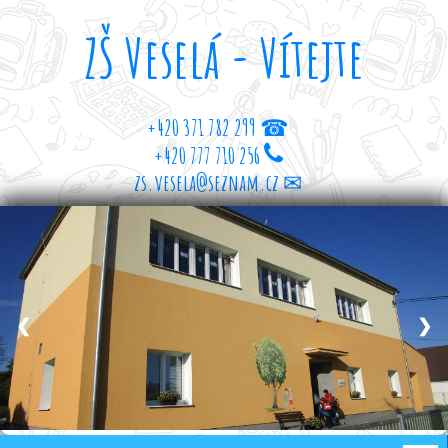
ZŠ Veselá - Vítejte
+420 371 782 299 ☎
+420 777 710 256
zs.vesela@seznam.cz ✉
❮
❯