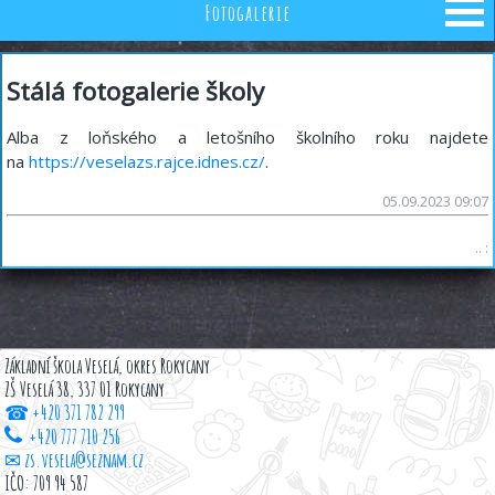
Fotogalerie
Stálá fotogalerie školy
Alba z loňského a letošního školního roku najdete
na
https://veselazs.rajce.idnes.cz/
.
05.09.2023 09:07
.. :
Základní škola Veselá, okres Rokycany
ZŠ Veselá 38, 337 01 Rokycany
☎ +420 371 782 299
+420 777 710 256
✉ zs.vesela@seznam.cz
IČO: 709 94 587